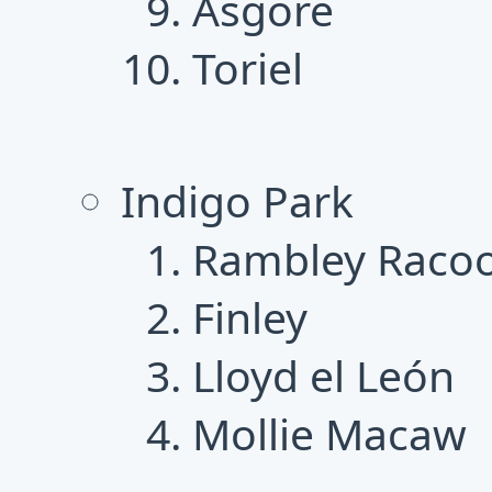
Asgore
Toriel
Indigo Park
Rambley Raco
Finley
Lloyd el León
Mollie Macaw