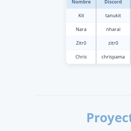
Nombre
Discord
Kit
tanukit
Nara
nharai
Zitr0
zitr0
Chris
chrispama
Proyect